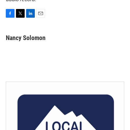
F
T
L
E
a
w
i
m
c
i
n
a
e
t
k
i
Nancy Solomon
b
t
e
l
o
e
d
o
r
I
k
n